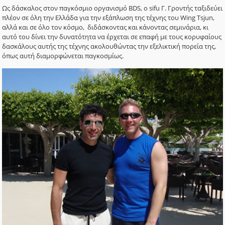
Ως δάσκαλος στον παγκόσμιο οργανισμό BDS, ο sifu Γ. Γροντής ταξιδεύει
πλέον σε όλη την Ελλάδα για την εξάπλωση της τέχνης του Wing Tsjun,
αλλά και σε όλο τον κόσμο, διδάσκοντας και κάνοντας σεμινάρια, κι
αυτό του δίνει την δυνατότητα να έρχεται σε επαφή με τους κορυφαίους
δασκάλους αυτής της τέχνης ακολουθώντας την εξελικτική πορεία της,
όπως αυτή διαμορφώνεται παγκοσμίως.