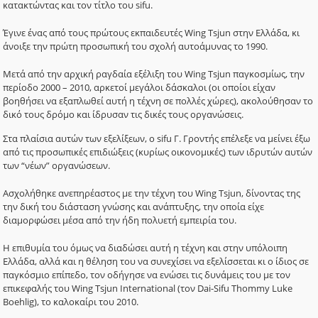
κατακτώντας και τον τίτλο του
sifu
.
Έγινε ένας από τους πρώτους εκπαιδευτές Wing Tsjun στην Ελλάδα, κι
άνοιξε την πρώτη προσωπική του σχολή αυτοάμυνας το 1990.
Μετά από την αρχική ραγδαία εξέλιξη του Wing Tsjun παγκοσμίως, την
περίοδο 2000 – 2010, αρκετοί μεγάλοι δάσκαλοι (οι οποίοι είχαν
βοηθήσει να εξαπλωθεί αυτή η τέχνη σε πολλές χώρες), ακολούθησαν το
δικό τους δρόμο και ίδρυσαν τις δικές τους οργανώσεις.
Στα πλαίσια αυτών των εξελίξεων, ο sifu Γ. Γροντής επέλεξε να μείνει έξω
από τις προσωπικές επιδιώξεις (κυρίως οικονομικές) των ιδρυτών αυτών
των “νέων” οργανώσεων.
Ασχολήθηκε ανεπηρέαστος με την τέχνη του Wing Tsjun, δίνοντας της
την δική του διάσταση γνώσης και ανάπτυξης, την οποία είχε
διαμορφώσει μέσα από την ήδη πολυετή εμπειρία του.
Η επιθυμία του όμως να διαδώσει αυτή η τέχνη και στην υπόλοιπη
Ελλάδα, αλλά και η θέληση του να συνεχίσει να εξελίσσεται κι ο ίδιος σε
παγκόσμιο επίπεδο, τον οδήγησε να ενώσει τις δυνάμεις του με τον
επικεφαλής του Wing Tsjun International (τον Dai-Sifu Thommy Luke
Boehlig), το καλοκαίρι του 2010.