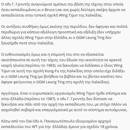
Ο sifu Γ. Γροντής αναγνώρισε αμέσως την βάση της τέχνης στην οποία
ήταν εκπαιδευμένος κι ο Bruce Lee, και χωρίς δεύτερη σκέψη άρχισε να
εκπαιδεύεται στην τοπική σχολή Wing Tsjun της Χαλκίδας.
Οι αντίξοες συνθήκες όμως εκείνης της περιόδου, δεν άφηναν και πολλά
περιθώρια για κάποια αξιόλογη προοπτική και εξέλιξη (δεν υπήρχαν
άλλες σχολές W
ing
T
sjun
στην Ελλάδα, κι ο GGM Leung Ting δεν
ξαναήρθε ποτέ στην Χαλκίδα).
Ο ενθουσιασμός όμως και η επιμονή του στο να εξασκείται
ακατάπαυστα σε αυτή την τέχνη, του έδωσε την ικανότητα σε αρκετά
νεαρή ηλικία (περίπου το 1983), να ξεκινήσει να διδάσκει ο ίδιος Wing
Tsjun σε αυτή την σχολή Kung-Fu της Χαλκίδας στην οποία είχε διδάξει
κι ο GGM Leung Ting (με βοήθεια τα βιβλία και τις βίντεο-κασέτες που
άφησε φεύγοντας ο GGM Leung Ting στη σχολή της Χαλκίδας).
Αργότερα, όταν ο ευρωπαϊκός οργανισμός Wing Tsjun ήρθε επίσημα και
στην Ελλάδα (περίπου το 1987), ο
sifu
Γ. Γροντής δεν δίστασε να
ξεκινήσει και πάλι από την αρχή την εκπαίδευση του, με στόχο πλέον να
ασχοληθεί σοβαρά και επαγγελματικά με αυτό το σύστημα αυτοάμυνας.
Κάτω από τον Dai-Sifu Α. Παναγιωτόπουλο (διορισμένο αρχηγό
εκπαιδευτών του
WT
για την Ελλάδα), έμεινε για σχεδόν 18 χρόνια,