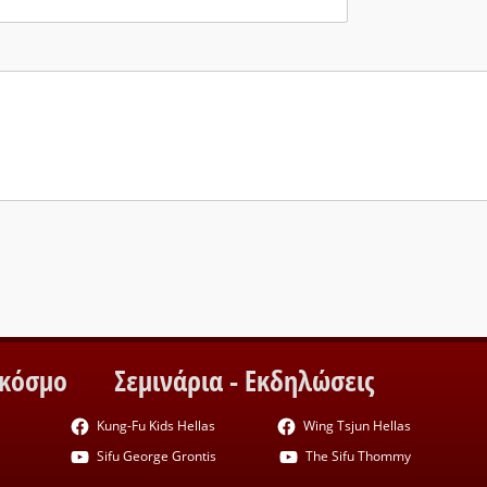
 κόσμο
Σεμινάρια - Εκδηλώσεις
Kung-Fu Kids Hellas
Wing Tsjun Hellas
Sifu George Grontis
The Sifu Thommy