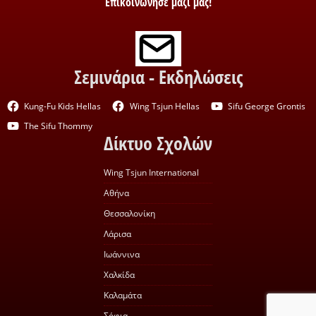
Επικοινώνησε μαζί μας!
Σεμινάρια - Εκδηλώσεις
Kung-Fu Kids Hellas
Wing Tsjun Hellas
Sifu George Grontis
The Sifu Thommy
Δίκτυο Σχολών
Wing Tsjun International
Αθήνα
Θεσσαλονίκη
Λάρισα
Ιωάννινα
Χαλκίδα
Καλαμάτα
Σόφια