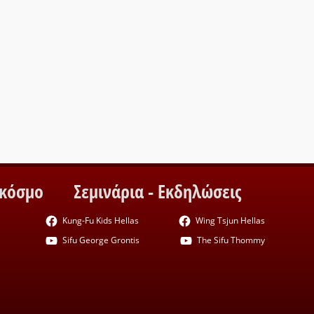
 κόσμο
Σεμινάρια - Εκδηλώσεις
Kung-Fu Kids Hellas
Wing Tsjun Hellas
Sifu George Grontis
The Sifu Thommy