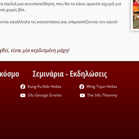
α παιδιά μια αυτοπεποίθηση, που θα τα κάνει αρκετά ισχυρά για
ση χωρίς βία.
ονται κατάλληλα τις καταστάσεις και υπερασπίζονται τον εαυτό
θεί, είναι μία κερδισμένη μάχη!
 κόσμο
Σεμινάρια - Εκδηλώσεις
Kung-Fu Kids Hellas
Wing Tsjun Hellas
Sifu George Grontis
The Sifu Thommy