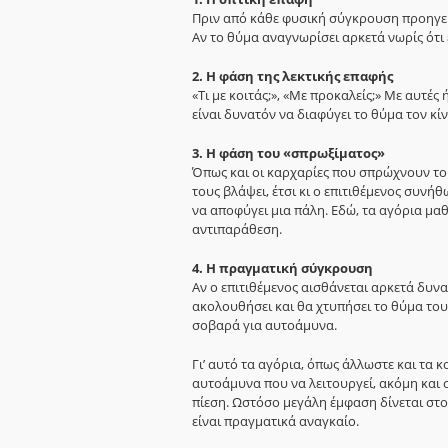
Πριν από κάθε φυσική σύγκρουση προηγείτ
Αν το θύμα αναγνωρίσει αρκετά νωρίς ότι 
2. Η φάση της λεκτικής επαφής
«Τι με κοιτάς;», «Με προκαλείς;» Με αυτές
είναι δυνατόν να διαφύγει το θύμα τον κί
3. Η φάση του «σπρωξίματος»
Όπως και οι καρχαρίες που σπρώχνουν το θ
τους βλάψει, έτσι κι ο επιτιθέμενος συνή
να αποφύγει μια πάλη. Εδώ, τα αγόρια μ
αντιπαράθεση.
4. Η πραγματική σύγκρουση
Αν ο επιτιθέμενος αισθάνεται αρκετά δυνα
ακολουθήσει και θα χτυπήσει το θύμα του
σοβαρά για αυτοάμυνα.
Γι’ αυτό τα αγόρια, όπως άλλωστε και τα
αυτοάμυνα που να λειτουργεί, ακόμη και 
πίεση. Ωστόσο μεγάλη έμφαση δίνεται στο 
είναι πραγματικά αναγκαίο.