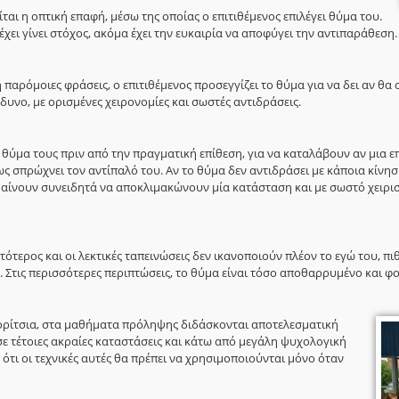
αι η οπτική επαφή, μέσω της οποίας ο επιτιθέμενος επιλέγει θύμα του.
έχει γίνει στόχος, ακόμα έχει την ευκαιρία να αποφύγει την αντιπαράθεση.
 ή παρόμοιες φράσεις, ο επιτιθέμενος προσεγγίζει το θύμα για να δει αν θ
νδυνο, με ορισμένες χειρονομίες και σωστές αντιδράσεις.
ύμα τους πριν από την πραγματική επίθεση, για να καταλάβουν αν μια επί
θως σπρώχνει τον αντίπαλό του. Αν το θύμα δεν αντιδράσει με κάποια κίνη
αθαίνουν συνειδητά να αποκλιμακώνουν μία κατάσταση και με σωστό χειρ
τότερος και οι λεκτικές ταπεινώσεις δεν ικανοποιούν πλέον το εγώ του, 
. Στις περισσότερες περιπτώσεις, το θύμα είναι τόσο αποθαρρυμένο και 
 κορίτσια, στα μαθήματα πρόληψης διδάσκονται αποτελεσματική
σε τέτοιες ακραίες καταστάσεις και κάτω από μεγάλη ψυχολογική
ότι οι τεχνικές αυτές θα πρέπει να χρησιμοποιούνται μόνο όταν